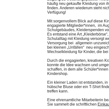
häufig neu gekaufte Kleidung von ih
finden. Anderen wiederum steht nic
Verfügung!
Mit sorgenvollem Blick auf diese Ki
engagierte Mitglieder*innen, im A
Schulgebäudes, Kleiderspenden vo
Es entstand eine Art „Kleiderbörse“,
Schulalltag mit Kleidung versorgt w
Versorgung bei allgemein unzureich
bei kleinen „Unfällen“ neu eingesch
Wechselkleidung für Kinder, die bei
Durch die engagierten, kreativen K
konnte die Idee wachsen und umge
schaffen, in dem alle Schüler*inne
Kindershop.
Ein kleiner Laden ist entstanden, in 
hübsche Bluse oder ein T-Shirt fin
treffen kann.
Eine ehrenamtliche Mitarbeiterin be
Sie sammelt die schriftlichen
Einkau