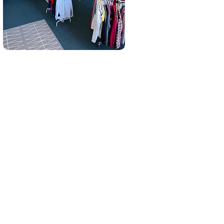
Geöffnet jeden:
Mo-Di
Do-Fr
in der großen
Pause!