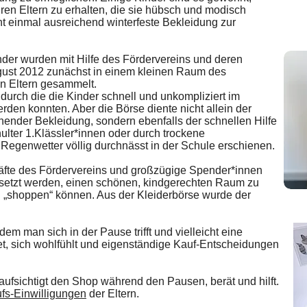
ren Eltern zu erhalten, die sie hübsch und modisch
ht einmal ausreichend winterfeste Bekleidung zur
nder wurden mit Hilfe des Fördervereins und deren
ugust 2012 zunächst in einem kleinen Raum des
n Eltern gesammelt.
 durch die die Kinder schnell und unkompliziert im
erden konnten. Aber die Börse diente nicht allein der
ender Bekleidung, sondern ebenfalls der schnellen Hilfe
ulter 1.Klässler*innen oder durch trockene
 Regenwetter völlig durchnässt in der Schule erschienen.
räfte des Fördervereins und großzügige Spender*innen
setzt werden, einen schönen, kindgerechten Raum zu
n „shoppen“ können. Aus der Kleiderbörse wurde der
dem man sich in der Pause trifft und vielleicht eine
det, sich wohlfühlt und eigenständige Kauf-Entscheidungen
aufsichtigt den Shop während den Pausen, berät und hilft.
fs-Einwilligungen
der Eltern.