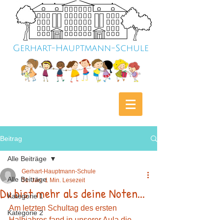
Gerhart-Hauptmann-Schule
Beitrag
Alle Beiträge
Gerhart-Hauptmann-Schule
Alle Beiträge
31. Jan.
1 Min. Lesezeit
Du bist mehr als deine Noten...
Kategorie 1
Am letzten Schultag des ersten 
Kategorie 2
Halbjahres fand in unserer Aula die 