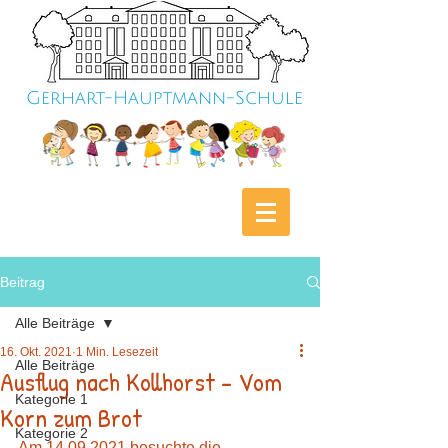
Gerhart-Hauptmann-Schule
Beitrag
Alle Beiträge
16. Okt. 2021
1 Min. Lesezeit
Alle Beiträge
Ausflug nach Kollhorst – Vom
Kategorie 1
Korn zum Brot
Kategorie 2
Am 14.09.2021 besuchte die 