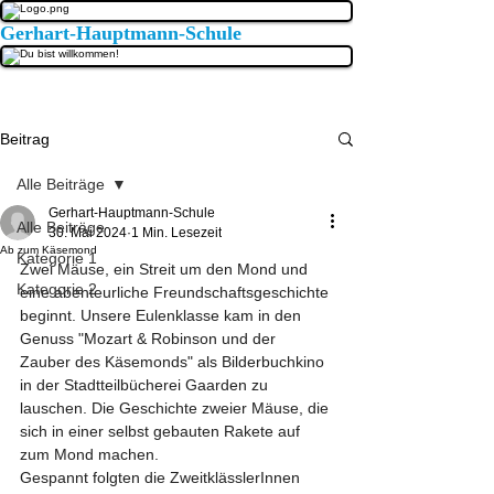
Gerhart-Hauptmann-Schule
Beitrag
Alle Beiträge
Gerhart-Hauptmann-Schule
Alle Beiträge
30. Mai 2024
1 Min. Lesezeit
Ab zum Käsemond
Kategorie 1
Zwei Mäuse, ein Streit um den Mond und 
Kategorie 2
eine abenteurliche Freundschaftsgeschichte 
beginnt. Unsere Eulenklasse kam in den 
Genuss "Mozart & Robinson und der 
Zauber des Käsemonds" als Bilderbuchkino 
in der Stadtteilbücherei Gaarden zu 
lauschen. Die Geschichte zweier Mäuse, die 
sich in einer selbst gebauten Rakete auf 
zum Mond machen.
Gespannt folgten die ZweitklässlerInnen 